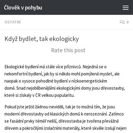
Člověk v pohybu
OSTATNÍ
0
Když bydlet, tak ekologicky
Rate this post
Ekologické bydlení má stále více příznivců. Nejedná se o
nekomfortní bydlení, jak by si někdo mohl pomýleně myslet, ale
naopak o vysoce pohodlné bydlení v nízkoenergetickém
domě. Snad nejoblíbenějšími ekologickými domy jsou dřevostavby,
které si získaly v ČR velkou popularitu.
Pokud jste ještě žádnou neviděli, tak je to možná tím, že jsou
moderní dřevostavby od klasických domů k nerozeznání. Zatímco
se fasádní prvky téměř neliší, dřevostavba je tvořena převážně
dřevem a pokročilými izolačními materiály, které skvěle izolují nejen