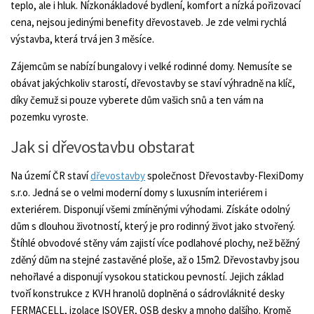
teplo, ale i hluk. Nízkonákladové bydlení, komfort a nízká pořizovací
cena, nejsou jedinými benefity dřevostaveb. Je zde velmi rychlá
výstavba, která trvá jen 3 měsíce.
Zájemcům se nabízí bungalovy i velké rodinné domy. Nemusíte se
obávat jakýchkoliv starostí, dřevostavby se staví výhradně na klíč,
díky čemuž si pouze vyberete dům vašich snů a ten vám na
pozemku vyroste.
Jak si dřevostavbu obstarat
Na území ČR staví
dřevostavby
společnost Dřevostavby-FlexiDomy
s.r.o. Jedná se o velmi moderní domy s luxusním interiérem i
exteriérem. Disponují všemi zmíněnými výhodami. Získáte odolný
dům s dlouhou životností, který je pro rodinný život jako stvořený.
Štíhlé obvodové stěny vám zajistí více podlahové plochy, než běžný
zděný dům na stejné zastavěné ploše, až o 15m2. Dřevostavby jsou
nehořlavé a disponují vysokou statickou pevností. Jejich základ
tvoří konstrukce z KVH hranolů doplněná o sádrovláknité desky
FERMACELL, izolace ISOVER, OSB desky a mnoho dalšího. Kromě