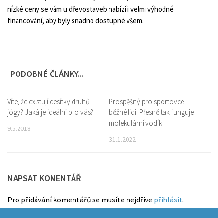
nízké ceny se vám u dřevostaveb nabízí i velmi výhodné
financování, aby byly snadno dostupné všem.
PODOBNÉ ČLÁNKY...
Víte, že existují desítky druhů
0
Prospěšný pro sportovce i
0
jógy? Jaká je ideální pro vás?
běžné lidi. Přesně tak funguje
molekulární vodík!
9.5.2018
31.1.2022
NAPSAT KOMENTÁŘ
Pro přidávání komentářů se musíte nejdříve
přihlásit
.