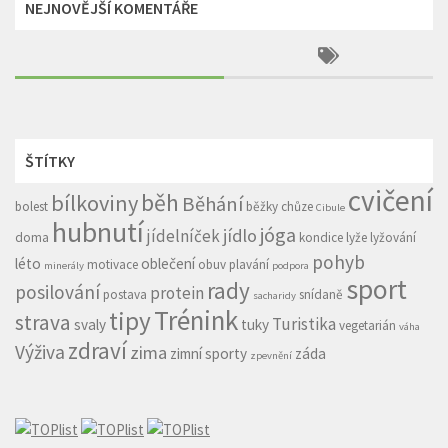
NEJNOVĚJŠÍ KOMENTÁŘE
ŠTÍTKY
cvičení
běh
bílkoviny
Běhání
bolest
běžky
chůze
Cibule
hubnutí
jóga
jídlo
jídelníček
doma
kondice
lyže
lyžování
pohyb
léto
oblečení
motivace
obuv
plavání
minerály
podpora
sport
rady
posilování
protein
postava
snídaně
sacharidy
Trénink
tipy
strava
Turistika
svaly
tuky
vegetarián
váha
zdraví
Výživa
zima
zimní sporty
záda
zpevnění