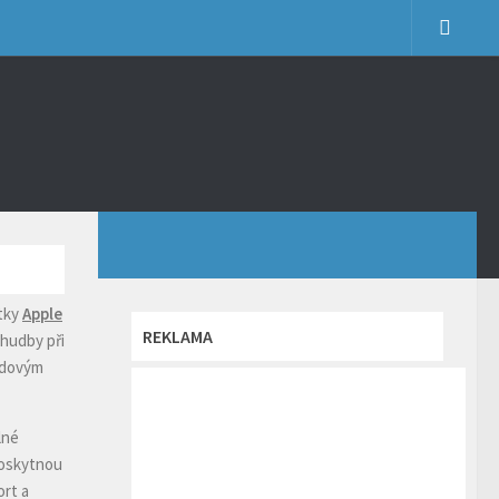
tky
Apple
REKLAMA
hudby při
avdovým
lné
poskytnou
ort a