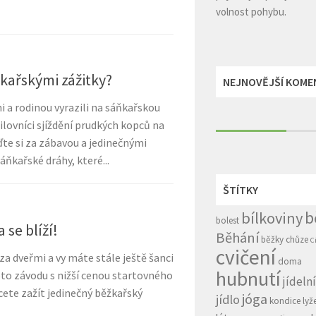
volnost pohybu.
ňkařskými zážitky?
NEJNOVĚJŠÍ KOME
i a rodinou vyrazili na sáňkařskou
lovníci sjíždění prudkých kopců na
te si za zábavou a jedinečnými
áňkařské dráhy, které...
ŠTÍTKY
b
bílkoviny
bolest
 se blíží!
Běhání
běžky
chůze
C
cvičení
 za dveřmi a vy máte stále ještě šanci
doma
hubnutí
to závodu s nižší cenou startovného
jídeln
cete zažít jedinečný běžkařský
jóga
jídlo
kondice
lyž