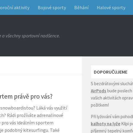
oroční aktivity
Bojové sporty
Běhání
Halové sporty
e a všechny sportovní nadšence.
DOPORUČUJEME
S bezdrátovými sluchá
AirPods
bude poslech 
rtem právě pro vás?
vašich aktivitách opr
požitkem!
 snowboardistou? Láká vás využití
ch? Rádi prožíváte adrenalinové
Při lyžování vám pohod
e pro vás ideálním sportem
kalhoty na lyže
Kilpi 
 je podobný kitesurfingu. Také
příjemný tepelný komf