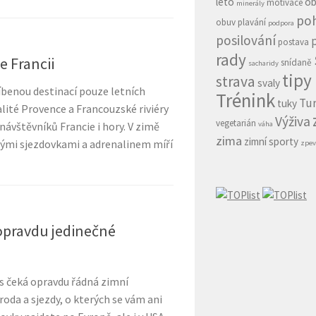
léto
ob
motivace
minerály
po
obuv
plavání
podpora
posilování
postava
rady
e Francii
snídaně
sacharidy
tipy
strava
svaly
íbenou destinací pouze letních
Trénink
Tur
tuky
alité Provence a Francouzské riviéry
Výživa
vegetarián
návštěvníků Francie i hory. V zimě
váha
zima
zimní sporty
ými sjezdovkami a adrenalinem míří
zpev
 opravdu jedinečné
s čeká opravdu řádná zimní
roda a sjezdy, o kterých se vám ani