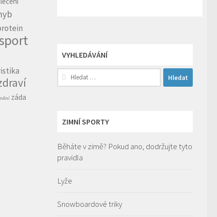
lečení
hyb
protein
sport
VYHLEDÁVÁNÍ
istika
Vyhledávání
zdraví
záda
nění
ZIMNÍ SPORTY
Běháte v zimě? Pokud ano, dodržujte tyto
pravidla
Lyže
Snowboardové triky