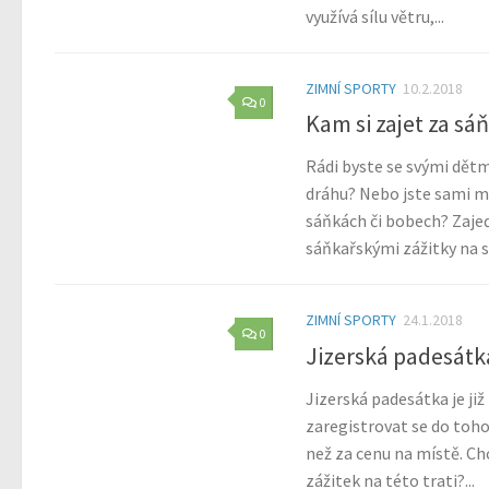
využívá sílu větru,...
ZIMNÍ SPORTY
10.2.2018
0
Kam si zajet za sá
Rádi byste se svými dětm
dráhu? Nebo jste sami mi
sáňkách či bobech? Zajeď
sáňkařskými zážitky na s
ZIMNÍ SPORTY
24.1.2018
0
Jizerská padesátka
Jizerská padesátka je již
zaregistrovat se do toho
než za cenu na místě. Ch
zážitek na této trati?...