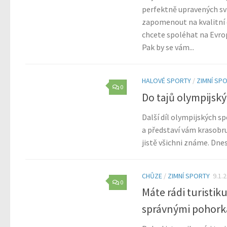
perfektně upravených sv
zapomenout na kvalitní c
chcete spoléhat na Evro
Pak by se vám...
HALOVÉ SPORTY
/
ZIMNÍ SP
0
Do tajů olympijský
Další díl olympijských s
a představí vám krasobru
jistě všichni známe. Dne
CHŮZE
/
ZIMNÍ SPORTY
9.1.
0
Máte rádi turistik
správnými pohor