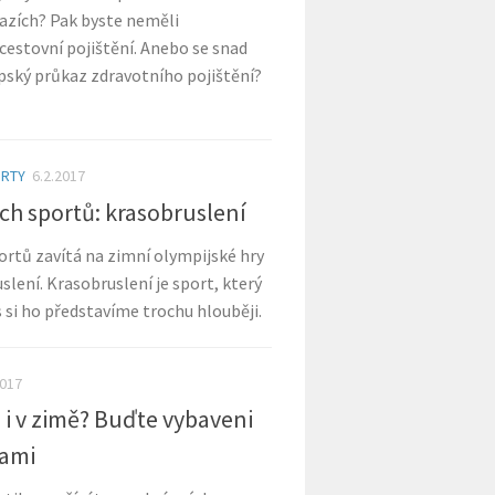
azích? Pak byste neměli
estovní pojištění. Anebo se snad
pský průkaz zdravotního pojištění?
ORTY
6.2.2017
ch sportů: krasobruslení
portů zavítá na zimní olympijské hry
slení. Krasobruslení je sport, který
s si ho představíme trochu hlouběji.
2017
u i v zimě? Buďte vybaveni
kami