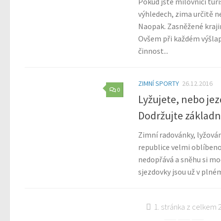
Pokud jste milovníci turi
výhledech, zima určitě ne
Naopak. Zasněžené krajin
Ovšem při každém výšlap
činnost...
ZIMNÍ SPORTY
26.12.2016
0
Lyžujete, nebo je
Dodržujte základn
Zimní radovánky, lyžován
republice velmi oblíbeno
nedopřává a sněhu si mo
sjezdovky jsou už v plném
1. stránka z celkem 