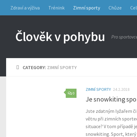
Zdraví a výživa
Trénink
Zimní sporty
Chůze
Cel
Člověk v pohybu
Pro sportovc
CATEGORY:
ZIMNÍ SPORTY
ZIMNÍ SPORTY
24.2.2018
0
Je snowkiting spo
Jste zdatným lyžařem či
větru při zimních sporte
situace? V tom případě j
snowkiting. Sport, který