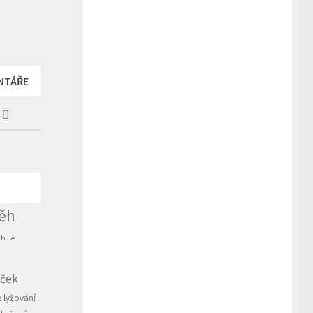
NTÁŘE
ěh
ibule
íček
e
lyžování