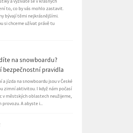
stiky a vyžíváte se v krásných
ní to, co by vás mohlo zastavit.
y bývají těmi nejkrásnějšími.
u si chceme užívat právě tu
zdíte na snowboardu?
í bezpečnostní pravidla
í a jízda na snowboardu jsou v České
u zimní aktivitou. I když nám počasí
c v městských oblastech neužijeme,
 provozu. A abyste i...
2