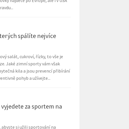
vky najdete po Evropě, ale i v USA
avdu...
kterých spálíte nejvíce
ý salát, cukroví, řízky, to vše je
ze. Jaké zimní sporty vám však
ečná kila a jsou prevencí přibírání
entivně pohyb a užívejte...
ež vyjedete za sportem na
 abyste si užili sportování na