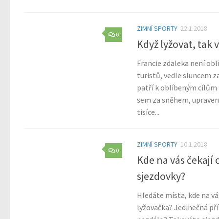
ZIMNÍ SPORTY
22.1.2018
0
Když lyžovat, tak v
Francie zdaleka není obl
turistů, vedle sluncem z
patří k oblíbeným cílům 
sem za sněhem, upraven
tisíce...
ZIMNÍ SPORTY
10.1.2018
0
Kde na vás čekají
sjezdovky?
Hledáte místa, kde na vá
lyžovačka? Jedinečná pří