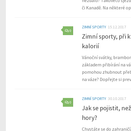
nezdálo? Takovéto sjezdo
či Kanadě. Na některé opr
ZIMNÍ SPORTY
15.12.2017
0
Zimní sporty, při 
kalorií
Vánoční svátky, bramborov
základem přibírání na vá
pomohou zhubnout přebyt
na váze? Dopřejte si prev
ZIMNÍ SPORTY
30.10.2017
0
Jak se pojistit, n
hory?
Chystáte se do zahraničí,