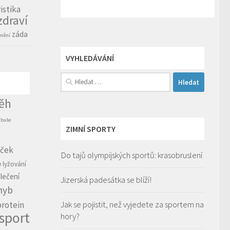
istika
zdraví
záda
nění
VYHLEDÁVÁNÍ
Vyhledávání
ěh
ibule
ZIMNÍ SPORTY
íček
Do tajů olympijských sportů: krasobruslení
e
lyžování
lečení
Jizerská padesátka se blíží!
hyb
Jak se pojistit, než vyjedete za sportem na
protein
sport
hory?