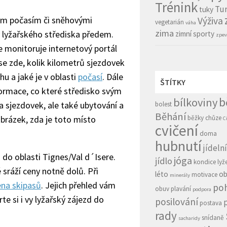
Trénink
Tur
tuky
vým počasím či sněhovými
Výživa
vegetarián
váha
zima
 lyžařského střediska předem.
zimní sporty
zpev
e monitoruje internetový portál
 se zde, kolik kilometrů sjezdovek
hu a jaké je v oblasti
počasí
. Dále
ŠTÍTKY
nformace, co které středisko svým
b
bílkoviny
a sjezdovek, ale také ubytování a
bolest
Běhání
brázek, zda je toto místo
běžky
chůze
C
cvičení
doma
hubnutí
jídeln
do oblasti Tignes/Val d´Isere.
jóga
jídlo
kondice
lyž
sráží ceny notně dolů. Při
léto
ob
motivace
minerály
ena skipasů
. Jejich přehled vám
po
obuv
plavání
podpora
te si i vy lyžařský zájezd do
posilování
postava
rady
snídaně
sacharidy