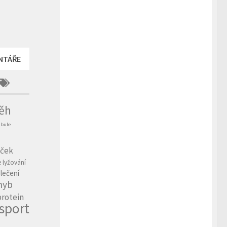
NTÁŘE
ěh
ibule
íček
e
lyžování
lečení
hyb
protein
sport