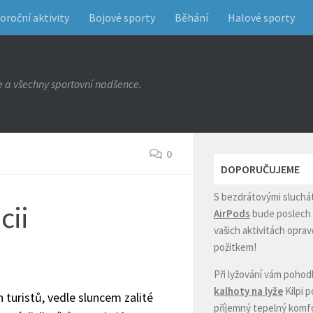
oroční aktivity
Bojové sporty
Běhání
Halové sporty
e a všechny sportovní nadšence.
0
DOPORUČUJEME
S bezdrátovými sluchá
cii
AirPods
bude poslech 
vašich aktivitách opr
požitkem!
Při lyžování vám pohod
kalhoty na lyže
Kilpi 
 turistů, vedle sluncem zalité
příjemný tepelný komf