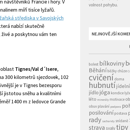
m návštěvníků Francie i hory. V
volnost pohybu.
linem míří tisíce lyžařů.
yžařská střediska v Savojských
, která nabízí skutečně
, živé a poskytnou vám ten
NEJNOVĚJŠÍ KOME
b
bílkoviny
bolest
í oblast
Tignes/Val d´Isere
,
Běhání
běžky
chůze
C
cvičení
na 300 kilometrů sjezdovek, 102
doma
hubnutí
ivnější je v Tignes bezesporu
jídeln
jóga
jídlo
ší jistotou sněhu a kvalitními
kondice
lyž
léto
ob
motivace
minerály
 téměř 1400 m z ledovce Grande
po
obuv
plavání
podpora
posilování
postava
rady
snídaně
sacharidy
tipy
strava
svaly