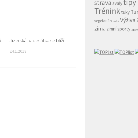
tipy
strava
svaly
Trénink
Tur
tuky
Výživa
vegetarián
váha
zima
zimní sporty
zpev
ů:
0
Jizerská padesátka se blíží!
0
24.1.2018