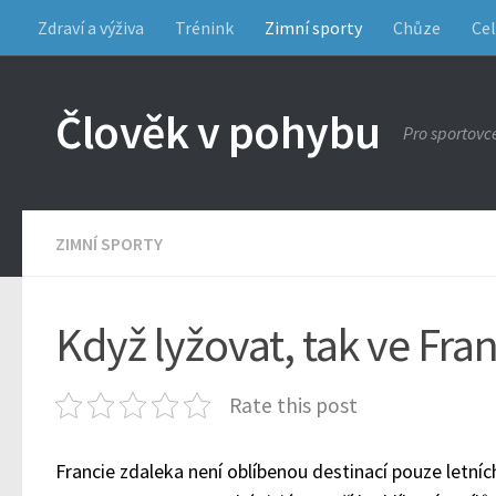
Zdraví a výživa
Trénink
Zimní sporty
Chůze
Cel
Člověk v pohybu
Pro sportovc
ZIMNÍ SPORTY
Když lyžovat, tak ve Fran
Rate this post
Francie zdaleka není oblíbenou destinací pouze letních