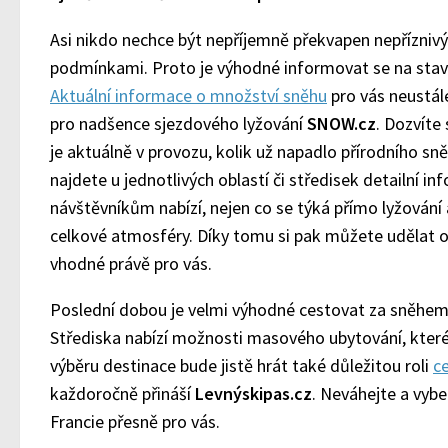
Asi nikdo nechce být nepříjemně překvapen nepřízni
podmínkami. Proto je výhodné informovat se na stav
Aktuální informace o množství sněhu
pro vás neustál
pro nadšence sjezdového lyžování
SNOW.cz
. Dozvíte
je aktuálně v provozu, kolik už napadlo přírodního sně
najdete u jednotlivých oblastí či středisek detailní i
návštěvníkům nabízí, nejen co se týká přímo lyžování 
celkové atmosféry. Díky tomu si pak můžete udělat o
vhodné právě pro vás.
Poslední dobou je velmi výhodné cestovat za sněhem 
Střediska nabízí možnosti masového ubytování, které 
výběru destinace bude jistě hrát také důležitou roli
c
každoročně přináší
Levnýskipas.cz
. Neváhejte a vyber
Francie přesně pro vás.