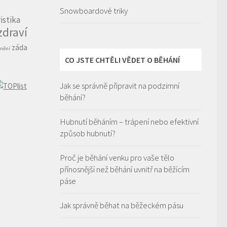
Snowboardové triky
istika
zdraví
záda
nění
CO JSTE CHTĚLI VĚDET O BĚHÁNÍ
Jak se správně připravit na podzimní
běhání?
Hubnutí běháním – trápení nebo efektivní
způsob hubnutí?
Proč je běhání venku pro vaše tělo
přínosnější než běhání uvnitř na běžícím
páse
Jak správně běhat na běžeckém pásu