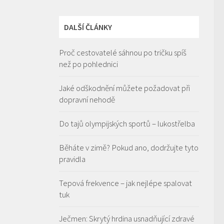
DALŠÍ ČLÁNKY
Proč cestovatelé sáhnou po tričku spíš
než po pohlednici
Jaké odškodnění můžete požadovat při
dopravní nehodě
Do tajů olympijských sportů – lukostřelba
Běháte v zimě? Pokud ano, dodržujte tyto
pravidla
Tepová frekvence – jak nejlépe spalovat
tuk
Ječmen: Skrytý hrdina usnadňující zdravé