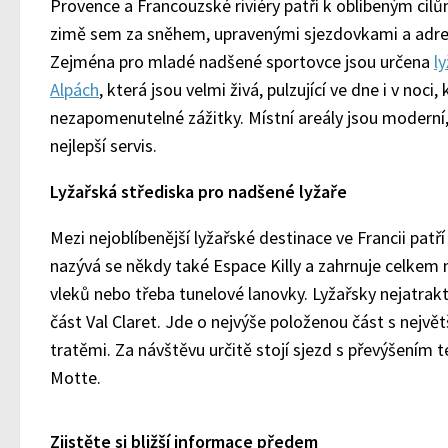
Provence a Francouzské riviéry patří k oblíbeným cílů
zimě sem za sněhem, upravenými sjezdovkami a adrena
Zejména pro mladé nadšené sportovce jsou určena
l
Alpách
, která jsou velmi živá, pulzující ve dne i v noci
nezapomenutelné zážitky. Místní areály jsou moderní
nejlepší servis.
Lyžařská střediska pro nadšené lyžaře
Mezi nejoblíbenější lyžařské destinace ve Francii patř
nazývá se někdy také Espace Killy a zahrnuje celkem 
vleků nebo třeba tunelové lanovky. Lyžařsky nejatrakt
část Val Claret. Jde o nejvýše položenou část s největ
tratěmi. Za návštěvu určitě stojí sjezd s převýšením
Motte.
Zjistěte si bližší informace předem