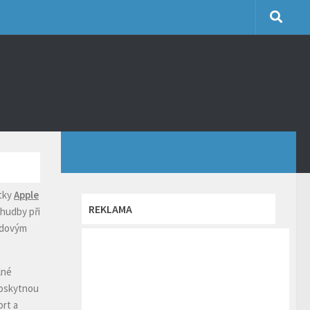
tky
Apple
REKLAMA
hudby při
avdovým
lné
poskytnou
ort a