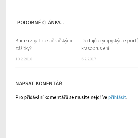
PODOBNÉ ČLÁNKY...
Kam si zajet za sáňkařskými
0
Do tajů olympijských sport
zážitky?
krasobruslení
10.2.2018
6.2.2017
NAPSAT KOMENTÁŘ
Pro přidávání komentářů se musíte nejdříve
přihlásit
.