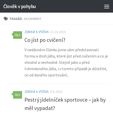
Člověk v pohybu
TAGGED:
SACHARIDY
ZDRAVÍ A VÝŽIVA
11.10.2016
0
Co jíst po cvičení?
V nedávném článku jsme vám představovali
formu a druh jídla, které jíst před cvičením a co je
vhodné a nevhodné. Stejně jako u před
tréninkového jídla, i v tomto případě je důležité,
co od daného sportování...
ZDRAVÍ A VÝŽIVA
9.8.2016
0
Pestrý jídelníček sportovce – jak by
měl vypadat?