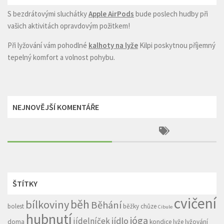
S bezdrátovými sluchátky
Apple AirPods
bude poslech hudby při
vašich aktivitách opravdovým požitkem!
Při lyžování vám pohodlné
kalhoty na lyže
Kilpi poskytnou příjemný
tepelný komfort a volnost pohybu.
NEJNOVĚJŠÍ KOMENTÁŘE
ŠTÍTKY
cvičení
běh
bílkoviny
Běhání
bolest
běžky
chůze
Cibule
hubnutí
jóga
jídlo
jídelníček
doma
kondice
lyže
lyžování