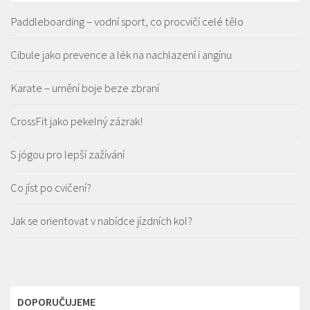
Paddleboarding – vodní sport, co procvičí celé tělo
Cibule jako prevence a lék na nachlazení i angínu
Karate – umění boje beze zbraní
CrossFit jako pekelný zázrak!
S jógou pro lepší zažívání
Co jíst po cvičení?
Jak se orientovat v nabídce jízdních kol?
DOPORUČUJEME