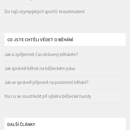
Do tajů olympijských sportů: krasobruslení
CO JSTE CHTĚLI VĚDET O BĚHÁNÍ
Jak si zpříjemnit čas strávený běháním?
Jak správně běhat na běžeckém pásu
Jak se správně připravit na podzimní běhání?
Na co se soustředit při výběru běžecké bundy
DALŠÍ ČLÁNKY