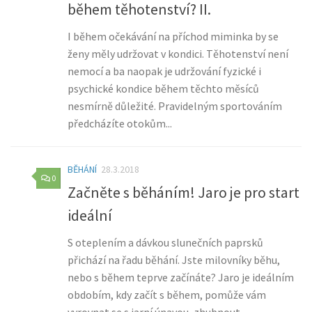
během těhotenství? II.
I během očekávání na příchod miminka by se
ženy měly udržovat v kondici. Těhotenství není
nemocí a ba naopak je udržování fyzické i
psychické kondice během těchto měsíců
nesmírně důležité. Pravidelným sportováním
předcházíte otokům...
BĚHÁNÍ
28.3.2018
0
Začněte s běháním! Jaro je pro start
ideální
S oteplením a dávkou slunečních paprsků
přichází na řadu běhání. Jste milovníky běhu,
nebo s během teprve začínáte? Jaro je ideálním
obdobím, kdy začít s během, pomůže vám
vyrovnat se s jarní únavou, zhubnout...