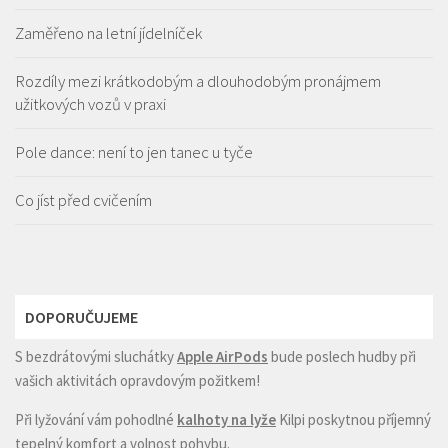
Zaměřeno na letní jídelníček
Rozdíly mezi krátkodobým a dlouhodobým pronájmem
užitkových vozů v praxi
Pole dance: není to jen tanec u tyče
Co jíst před cvičením
DOPORUČUJEME
S bezdrátovými sluchátky
Apple AirPods
bude poslech hudby při
vašich aktivitách opravdovým požitkem!
Při lyžování vám pohodlné
kalhoty na lyže
Kilpi poskytnou příjemný
tepelný komfort a volnost pohybu.