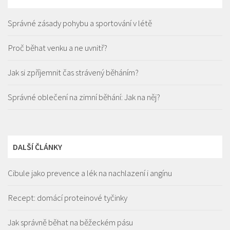
Správné zásady pohybu a sportování v létě
Proč běhat venku a ne uvnitř?
Jak si zpříjemnit čas strávený běháním?
Správné oblečení na zimní běhání: Jak na něj?
DALŠÍ ČLÁNKY
Cibule jako prevence a lék na nachlazení i angínu
Recept: domácí proteinové tyčinky
Jak správně běhat na běžeckém pásu