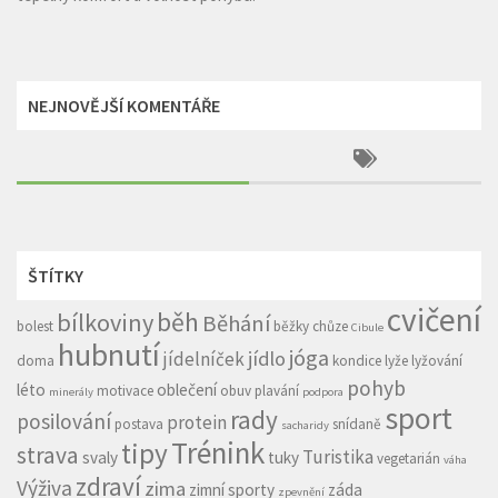
NEJNOVĚJŠÍ KOMENTÁŘE
ŠTÍTKY
cvičení
běh
bílkoviny
Běhání
bolest
běžky
chůze
Cibule
hubnutí
jóga
jídlo
jídelníček
doma
kondice
lyže
lyžování
pohyb
léto
oblečení
motivace
obuv
plavání
minerály
podpora
sport
rady
posilování
protein
postava
snídaně
sacharidy
Trénink
tipy
strava
Turistika
svaly
tuky
vegetarián
váha
zdraví
Výživa
zima
zimní sporty
záda
zpevnění