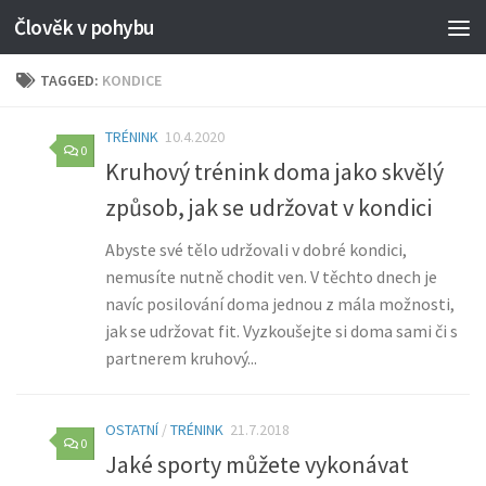
Člověk v pohybu
TAGGED:
KONDICE
TRÉNINK
10.4.2020
0
Kruhový trénink doma jako skvělý
způsob, jak se udržovat v kondici
Abyste své tělo udržovali v dobré kondici,
nemusíte nutně chodit ven. V těchto dnech je
navíc posilování doma jednou z mála možnosti,
jak se udržovat fit. Vyzkoušejte si doma sami či s
partnerem kruhový...
OSTATNÍ
/
TRÉNINK
21.7.2018
0
Jaké sporty můžete vykonávat