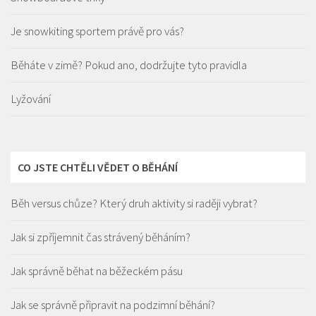
Je snowkiting sportem právě pro vás?
Běháte v zimě? Pokud ano, dodržujte tyto pravidla
Lyžování
CO JSTE CHTĚLI VĚDET O BĚHÁNÍ
Běh versus chůze? Který druh aktivity si raději vybrat?
Jak si zpříjemnit čas strávený běháním?
Jak správně běhat na běžeckém pásu
Jak se správně připravit na podzimní běhání?