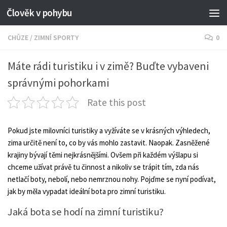
Člověk v pohybu
CHŮZE
/
ZIMNÍ SPORTY
0
Máte rádi turistiku i v zimě? Buďte vybaveni
správnými pohorkami
Rate this post
Pokud jste milovníci turistiky a vyžíváte se v krásných výhledech,
zima určitě není to, co by vás mohlo zastavit. Naopak. Zasněžené
krajiny bývají těmi nejkrásnějšími. Ovšem při každém výšlapu si
chceme užívat právě tu činnost a nikoliv se trápit tím, zda nás
netlačí boty, nebolí, nebo nemrznou nohy. Pojďme se nyní podívat,
jak by měla vypadat ideální bota pro zimní turistiku.
Jaká bota se hodí na zimní turistiku?