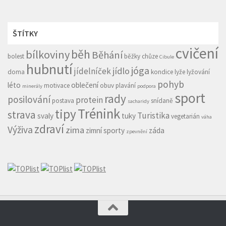
ŠTÍTKY
cvičení
běh
bílkoviny
Běhání
bolest
běžky
chůze
Cibule
hubnutí
jóga
jídlo
jídelníček
doma
kondice
lyže
lyžování
pohyb
léto
oblečení
motivace
obuv
plavání
minerály
podpora
sport
rady
posilování
protein
postava
snídaně
sacharidy
Trénink
tipy
strava
Turistika
svaly
tuky
vegetarián
váha
zdraví
Výživa
zima
zimní sporty
záda
zpevnění