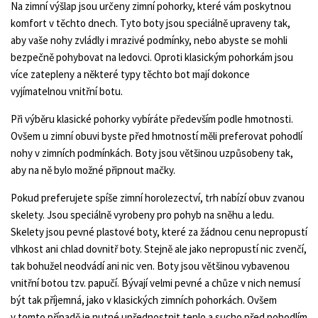
Na zimní výšlap jsou určeny zimní pohorky, které vám poskytnou
komfort v těchto dnech. Tyto boty jsou speciálně upraveny tak,
aby vaše nohy zvládly i mrazivé podmínky, nebo abyste se mohli
bezpečně pohybovat na ledovci. Oproti klasickým pohorkám jsou
více zatepleny a některé typy těchto bot mají dokonce
vyjímatelnou vnitřní botu.
Při výběru klasické pohorky vybíráte především podle hmotnosti.
Ovšem u zimní obuvi byste před hmotností měli preferovat pohodlí
nohy v zimních podmínkách. Boty jsou většinou uzpůsobeny tak,
aby na ně bylo možné připnout mačky.
Pokud preferujete spíše zimní horolezectví, trh nabízí obuv zvanou
skelety. Jsou speciálně vyrobeny pro pohyb na sněhu a ledu.
Skelety jsou pevné plastové boty, které za žádnou cenu nepropustí
vlhkost ani chlad dovnitř boty. Stejně ale jako nepropustí nic zvenčí,
tak bohužel neodvádí ani nic ven. Boty jsou většinou vybavenou
vnitřní botou tzv. papučí. Bývají velmi pevné a chůze v nich nemusí
být tak příjemná, jako v klasických zimních pohorkách. Ovšem
v tomto případě je nutné upřednostnit teplo a sucho před pohodlím