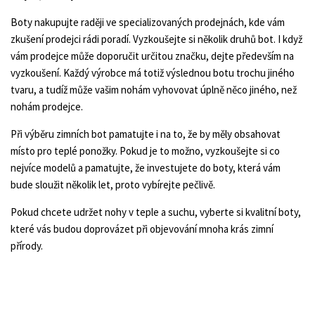
Boty nakupujte raději ve specializovaných prodejnách, kde vám
zkušení prodejci rádi poradí. Vyzkoušejte si několik druhů bot. I když
vám prodejce může doporučit určitou značku, dejte především na
vyzkoušení. Každý výrobce má totiž výslednou botu trochu jiného
tvaru, a tudíž může vašim nohám vyhovovat úplně něco jiného, než
nohám prodejce.
Při výběru zimních bot pamatujte i na to, že by měly obsahovat
místo pro teplé ponožky. Pokud je to možno, vyzkoušejte si co
nejvíce modelů a pamatujte, že investujete do boty, která vám
bude sloužit několik let, proto vybírejte pečlivě.
Pokud chcete udržet nohy v teple a suchu, vyberte si kvalitní boty,
které vás budou doprovázet při objevování mnoha krás zimní
přírody.