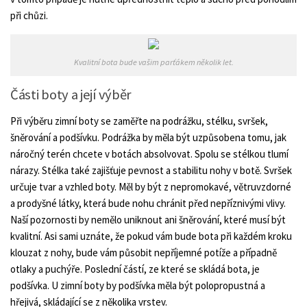
při chůzi.
Kvalitní bota bude vašim parťákem několik let.
Části boty a její výběr
Při výběru zimní boty se zaměřte na podrážku, stélku, svršek,
šněrování a podšívku. Podrážka by měla být uzpůsobena tomu, jak
náročný terén chcete v botách absolvovat. Spolu se stélkou tlumí
nárazy. Stélka také zajišťuje pevnost a stabilitu nohy v botě. Svršek
určuje tvar a vzhled boty. Měl by být z nepromokavé, větruvzdorné
a prodyšné látky, která bude nohu chránit před nepříznivými vlivy.
Naší pozornosti by nemělo uniknout ani šněrování, které musí být
kvalitní. Asi sami uznáte, že pokud vám bude bota při každém kroku
klouzat z nohy, bude vám působit nepříjemné potíže a případně
otlaky a puchýře. Poslední částí, ze které se skládá bota, je
podšívka. U zimní boty by podšívka měla být polopropustná a
hřejivá, skládající se z několika vrstev.