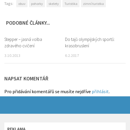
Tags:
obuv
pohorky
skelety
Turistika
zimní turistka
PODOBNÉ ČLÁNKY...
Stepper – jasná volba
0
Do tajů olympijských sportů:
0
zdravého cvičení
krasobruslení
3.10.2013
6.2.2017
NAPSAT KOMENTÁŘ
Pro přidávání komentářů se musíte nejdříve
přihlásit
.
REKLAMA