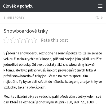
Člověk v pohybu
ZIMNÍ SPORTY
0
Snowboardové triky
Rate this post
S jízdou na snowboardu rozhodně nesouvisí pouze to, že se ženete
velkou či malou rychlostí z kopce, přičemž stejně jako lyžaři kroužíte
jednotlivé oblouky. Od své podstaty láká snowboarding hlavně
k tomu, aby bylo prkno využíváno pro provádění různých triků. A
právě
snowboardové triky
jsou často na tomto sportu tím
nejlepším. Ty by se dali zařadit do několika kategorií, a to jak triky ve
vzduchu, tak i na překážkách.
Mezi ty základní triky ve vzduchu patří především otočky kolem své
osy, které se označují jednotlivými stupni – 180, 360, 720, 1080…