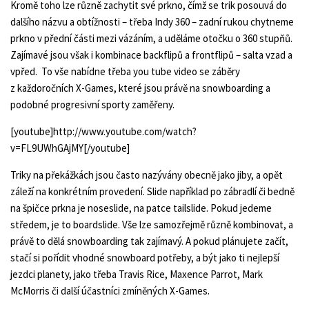
Kromě toho lze různě zachytit své prkno, čímž se trik posouvá do
dalšího názvu a obtížnosti – třeba Indy 360 – zadní rukou chytneme
prkno v přední části mezi vázáním, a uděláme otočku o 360 stupňů.
Zajímavé jsou však i kombinace backflipů a frontflipů – salta vzad a
vpřed. To vše nabídne třeba
you tube video
se záběry
z každoročních X-Games, které jsou právě na snowboarding a
podobné progresivní sporty zaměřeny.
[youtube]http://www.youtube.com/watch?
v=FL9UWhGAjMY[/youtube]
Triky na překážkách jsou často nazývány obecně jako jiby, a opět
záleží na konkrétním provedení. Slide například po zábradlí či bedně
na špičce prkna je noseslide, na patce tailslide. Pokud jedeme
středem, je to boardslide. Vše lze samozřejmě různě kombinovat, a
právě to dělá snowboarding tak zajímavý. A pokud plánujete začít,
stačí si pořídit vhodné snowboard potřeby, a být jako ti nejlepší
jezdci planety, jako třeba Travis Rice, Maxence Parrot, Mark
McMorris či další účastníci zmíněných X-Games.