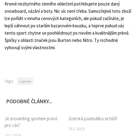
Kromě nezbytného zimního oblečení potřebujete pouze daný
snowboard, vázání a boty. Nic víc není třeba. Samozřejmě toto zboží
lze pořídit v mnoha cenových kategoriích, ale pokud začínáte, je
lepší sáhnout po starším bazarovém kousku, a teprve pokud vás
tento sport chytne se poohlédnout po novém a kvalitnějším prkně.
Špičky v oblasti značek jsou Burton nebo Nitro. Ty rozhodně
vyhovují svými vlastnostmi.
Tags:
x-game
PODOBNÉ ČLÁNKY...
Je snowkiting sportem právě
0
Jizerská padesátka se blíží!
0
pro vás?
24.1.2018
24.2.2018