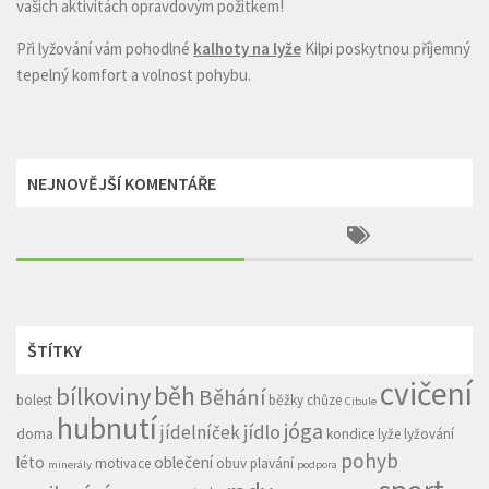
vašich aktivitách opravdovým požitkem!
Při lyžování vám pohodlné
kalhoty na lyže
Kilpi poskytnou příjemný
tepelný komfort a volnost pohybu.
NEJNOVĚJŠÍ KOMENTÁŘE
ŠTÍTKY
cvičení
běh
bílkoviny
Běhání
bolest
běžky
chůze
Cibule
hubnutí
jóga
jídlo
jídelníček
doma
kondice
lyže
lyžování
pohyb
léto
oblečení
motivace
obuv
plavání
minerály
podpora