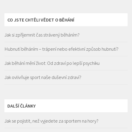
CO JSTE CHTĚLI VĚDET O BĚHÁNÍ
Jak si zpříjemnit čas strávený běháním?
Hubnutí běháním – trápení nebo efektivní způsob hubnutí?
Jak běhání mění život: Od zdraví po lepší psychiku
Jak ovlivňuje sport naše duševní zdraví?
DALŠÍ ČLÁNKY
Jak se pojistit, než vyjedete za sportem na hory?