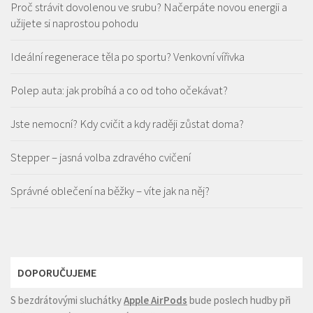
Proč strávit dovolenou ve srubu? Načerpáte novou energii a
užijete si naprostou pohodu
Ideální regenerace těla po sportu? Venkovní vířivka
Polep auta: jak probíhá a co od toho očekávat?
Jste nemocní? Kdy cvičit a kdy raději zůstat doma?
Stepper – jasná volba zdravého cvičení
Správné oblečení na běžky – víte jak na něj?
DOPORUČUJEME
S bezdrátovými sluchátky
Apple AirPods
bude poslech hudby při