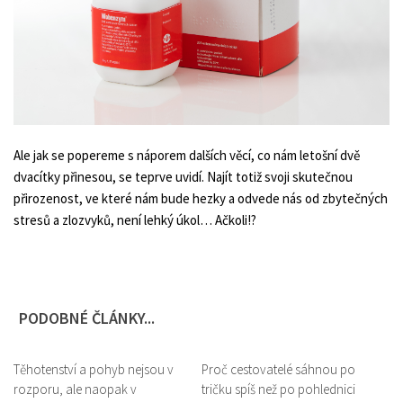
Ale jak se popereme s náporem dalších věcí, co nám letošní dvě
dvacítky přinesou, se teprve uvidí. Najít totiž svoji skutečnou
přirozenost, ve které nám bude hezky a odvede nás od zbytečných
stresů a zlozvyků, není lehký úkol… Ačkoli!?
PODOBNÉ ČLÁNKY...
Těhotenství a pohyb nejsou v
0
Proč cestovatelé sáhnou po
0
rozporu, ale naopak v
tričku spíš než po pohlednici