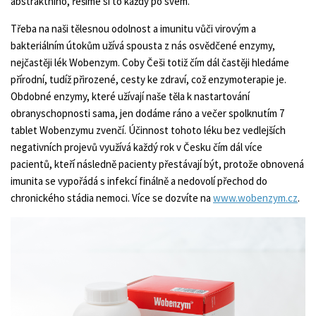
abstraktního, řešíme si to každý po svém.
Třeba na naši tělesnou odolnost a imunitu vůči virovým a
bakteriálním útokům užívá spousta z nás osvědčené enzymy,
nejčastěji lék Wobenzym. Coby Češi totiž čím dál častěji hledáme
přírodní, tudíž přirozené, cesty ke zdraví, což enzymoterapie je.
Obdobné enzymy, které užívají naše těla k nastartování
obranyschopnosti sama, jen dodáme ráno a večer spolknutím 7
tablet Wobenzymu zvenčí. Účinnost tohoto léku bez vedlejších
negativních projevů využívá každý rok v Česku čím dál více
pacientů, kteří následně pacienty přestávají být, protože obnovená
imunita se vypořádá s infekcí finálně a nedovolí přechod do
chronického stádia nemoci. Více se dozvíte na
www.wobenzym.cz
.