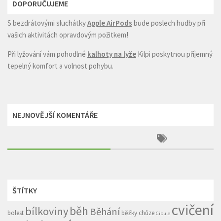
DOPORUČUJEME
S bezdrátovými sluchátky
Apple AirPods
bude poslech hudby při
vašich aktivitách opravdovým požitkem!
Při lyžování vám pohodlné
kalhoty na lyže
Kilpi poskytnou příjemný
tepelný komfort a volnost pohybu.
NEJNOVĚJŠÍ KOMENTÁŘE
ŠTÍTKY
cvičení
běh
bílkoviny
Běhání
bolest
běžky
chůze
Cibule