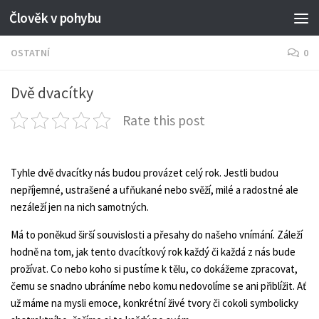
Člověk v pohybu
OSTATNÍ
0
Dvě dvacítky
Rate this post
Tyhle dvě dvacítky nás budou provázet celý rok. Jestli budou
nepříjemné, ustrašené a ufňukané nebo svěží, milé a radostné ale
nezáleží jen na nich samotných.
Má to poněkud širší souvislosti a přesahy do našeho vnímání. Záleží
hodně na tom, jak tento dvacítkový rok každý či každá z nás bude
prožívat. Co nebo koho si pustíme k tělu, co dokážeme zpracovat,
čemu se snadno ubráníme nebo komu nedovolíme se ani přiblížit. Ať
už máme na mysli emoce, konkrétní živé tvory či cokoli symbolicky